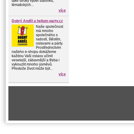
také široký výběr balónků,
tématických...
více
Dobrý Anděl a helium-party.cz
Naše společnost
má mnoho
společného s
radostí, štěstím,
oslavami a párty.
Prostřednictvím
našeho e-shopu dokážeme
každou Vaši oslavu učinit
veselejší, zábavnější a třeba i
vykouzlit mnoho úsměvů.
Přestože život může být...
více