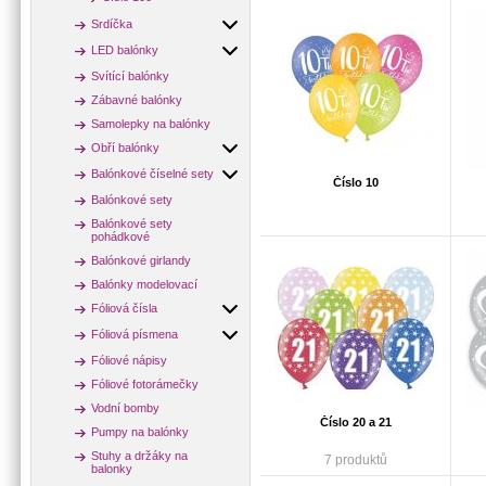
Srdíčka
LED balónky
Svítící balónky
Zábavné balónky
Samolepky na balónky
Obří balónky
Balónkové číselné sety
Číslo 10
Balónkové sety
Balónkové sety
pohádkové
Balónkové girlandy
Balónky modelovací
Fóliová čísla
Fóliová písmena
Fóliové nápisy
Fóliové fotorámečky
Vodní bomby
Číslo 20 a 21
Pumpy na balónky
Stuhy a držáky na
7 produktů
balonky