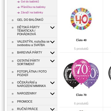
Gel do balónků
Přáníčka na balónky
Závaží na balónky
GEL DO BALÓNKŮ
DĚTSKÁ PÁRTY
TÉMATICKÁ /
POHÁDKOVÁ
Číslo 40
VALENTÝN, rozlučka se
svobodou a SVATBA
5 produktů
BAREVNÁ PÁRTY
OSTATNÍ PÁRTY
SORTIMENT
FOTOPLÁTNA / FOTO
POZADÍ
OČEKÁVÁNÍ a
NAROZENÍ MIMINKA
NAROZENINY
Číslo 70
PROMOCE
6 produktů
RUČNÍ PRÁCE