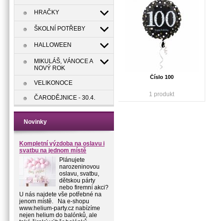
HRAČKY
ŠKOLNÍ POTŘEBY
HALLOWEEN
MIKULÁŠ, VÁNOCE A
NOVÝ ROK
Číslo 100
VELIKONOCE
1 produkt
ČARODĚJNICE - 30.4.
Novinky
Kompletní výzdoba na oslavu i
svatbu na jednom místě
Plánujete
narozeninovou
oslavu, svatbu,
dětskou párty
nebo firemní akci?
U nás najdete vše potřebné na
jenom místě. Na e-shopu
www.helium-party.cz nabízíme
nejen helium do balónků, ale