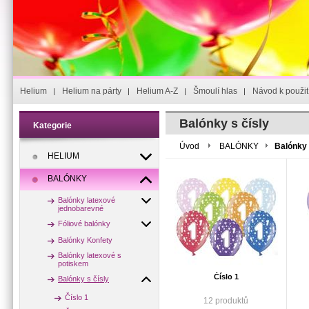
Helium
Helium na párty
Helium A-Z
Šmoulí hlas
Návod k použit
Balónky s čísly
Kategorie
Úvod
BALÓNKY
Balónky 
HELIUM
BALÓNKY
Balónky latexové
jednobarevné
Fóliové balónky
Balónky Konfety
Balónky latexové s
potiskem
Číslo 1
Balónky s čísly
Číslo 1
12 produktů