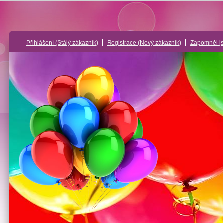
Přihlášení
(Stálý zákazník)
Registrace
(Nový zákazník)
Zapomněl j