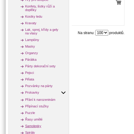
Konfety, lístky růží a
doplňky
Kostky ledu
Kravaty
Lak, sprej, křídy a gely
Na stranu:
produktů.
na vlasy
Lampióny
Masky
Organzy
Párátka
Párty dekorační sety
Pejsci
Piňata
Pozvánky na párty
Prskavky
Přání k narozeninám
Připínací stužky
Puzzle
Řasy umělé
Samolepky
Spirály