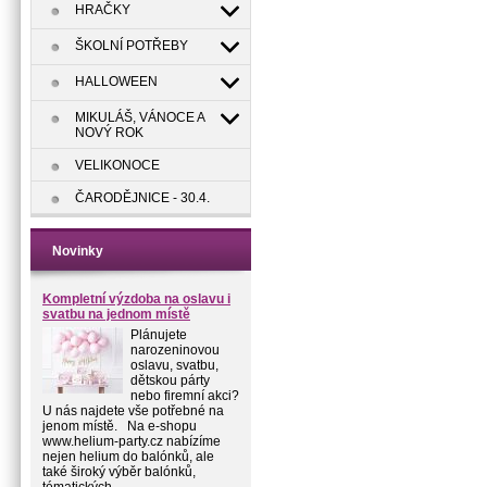
HRAČKY
ŠKOLNÍ POTŘEBY
HALLOWEEN
MIKULÁŠ, VÁNOCE A
NOVÝ ROK
VELIKONOCE
ČARODĚJNICE - 30.4.
Novinky
Kompletní výzdoba na oslavu i
svatbu na jednom místě
Plánujete
narozeninovou
oslavu, svatbu,
dětskou párty
nebo firemní akci?
U nás najdete vše potřebné na
jenom místě. Na e-shopu
www.helium-party.cz nabízíme
nejen helium do balónků, ale
také široký výběr balónků,