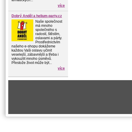
tématických...
více
Dobrý Anděl a helium-party.cz
Naše společnost
má mnoho
společného s
radostí, štěstím,
oslavami a párty.
Prostřednictvím
našeho e-shopu dokážeme
každou Vaši oslavu učinit
veselejší, zábavnější a třeba i
vykouzlit mnoho úsměvů.
Přestože život může být...
více