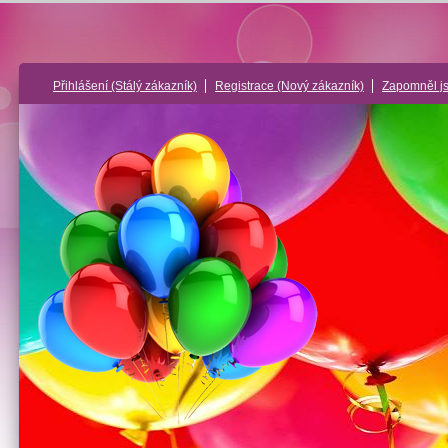
Přihlášení
(Stálý zákazník)
Registrace
(Nový zákazník)
Zapomněl j