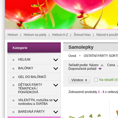
Helium
Helium na párty
Helium A-Z
Šmoulí hlas
Návod k použit
Samolepky
Kategorie
Úvod
OSTATNÍ PÁRTY SORT
HELIUM
Seřadit podle:
Název
Cena
BALÓNKY
Doporučené pořadí
GEL DO BALÓNKŮ
∨
Na skladě
(4
Výrobce
DĚTSKÁ PÁRTY
TÉMATICKÁ /
Zobrazené produkty
1 - 4
z celkov
POHÁDKOVÁ
VALENTÝN, rozlučka se
svobodou a SVATBA
BAREVNÁ PÁRTY