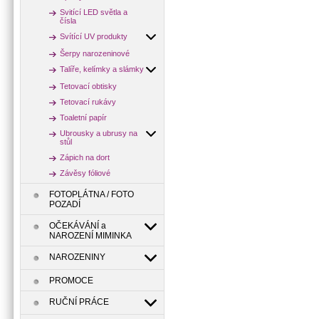
Svitící LED světla a
čísla
Svítící UV produkty
Šerpy narozeninové
Talíře, kelímky a slámky
Tetovací obtisky
Tetovací rukávy
Toaletní papír
Ubrousky a ubrusy na
stůl
Zápich na dort
Závěsy fóliové
FOTOPLÁTNA / FOTO
POZADÍ
OČEKÁVÁNÍ a
NAROZENÍ MIMINKA
NAROZENINY
PROMOCE
RUČNÍ PRÁCE