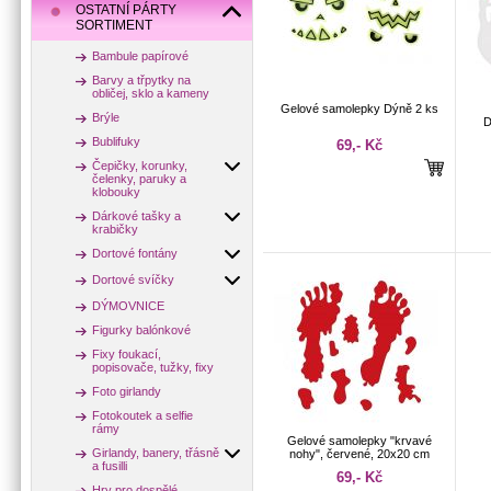
OSTATNÍ PÁRTY
SORTIMENT
Bambule papírové
Barvy a třpytky na
obličej, sklo a kameny
Gelové samolepky Dýně 2 ks
Brýle
D
Bublifuky
69,- Kč
Čepičky, korunky,
čelenky, paruky a
klobouky
Dárkové tašky a
krabičky
Dortové fontány
Dortové svíčky
DÝMOVNICE
Figurky balónkové
Fixy foukací,
popisovače, tužky, fixy
Foto girlandy
Fotokoutek a selfie
rámy
Gelové samolepky "krvavé
Girlandy, banery, třásně
nohy", červené, 20x20 cm
a fusilli
69,- Kč
Hry pro dospělé