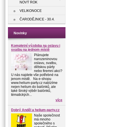
NOVÝ ROK
VELIKONOCE
ČARODĚJNICE - 30.4.
Novinky
Kompletní výzdoba na oslavu i
svatbu na jednom místě
Plánujete
narozeninovou
oslavu, svatbu,
dětskou párty
nebo firemní akci?
U nás najdete vše potřebné na
jenom místě. Na e-shopu
www.helium-party.cz nabízíme
nejen helium do balónků, ale
také široký výběr balónků,
tématických...
více
Dobrý Anděl a helium-party.cz
Naše společnost
má mnoho
společného s