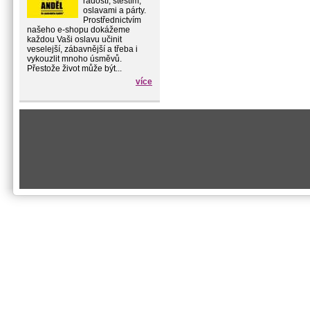
radostí, štěstím,
oslavami a párty.
Prostřednictvím
našeho e-shopu dokážeme
každou Vaši oslavu učinit
veselejší, zábavnější a třeba i
vykouzlit mnoho úsměvů.
Přestože život může být...
více