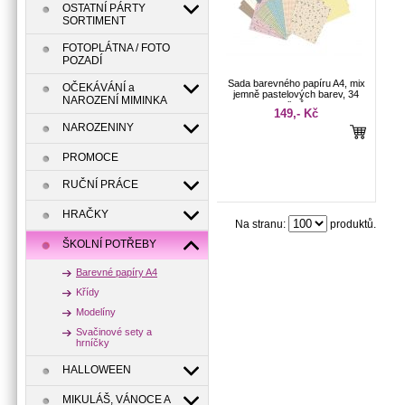
OSTATNÍ PÁRTY
SORTIMENT
FOTOPLÁTNA / FOTO
POZADÍ
Sada barevného papíru A4, mix
OČEKÁVÁNÍ a
jemně pastelových barev, 34
NAROZENÍ MIMINKA
listů
149,- Kč
NAROZENINY
PROMOCE
RUČNÍ PRÁCE
HRAČKY
Na stranu:
produktů.
ŠKOLNÍ POTŘEBY
Barevné papíry A4
Křídy
Modelíny
Svačinové sety a
hrníčky
HALLOWEEN
MIKULÁŠ, VÁNOCE A