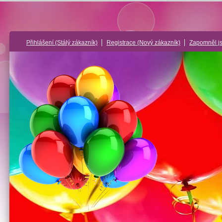
Přihlášení
(Stálý zákazník)
Registrace
(Nový zákazník)
Zapomněl j