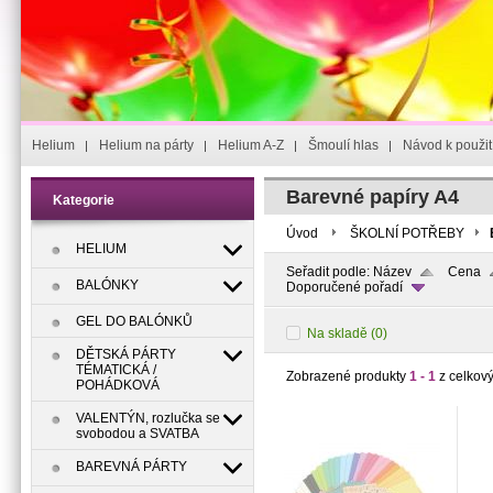
Helium
Helium na párty
Helium A-Z
Šmoulí hlas
Návod k použit
Barevné papíry A4
Kategorie
Úvod
ŠKOLNÍ POTŘEBY
HELIUM
Seřadit podle:
Název
Cena
BALÓNKY
Doporučené pořadí
GEL DO BALÓNKŮ
Na skladě
(0)
DĚTSKÁ PÁRTY
TÉMATICKÁ /
Zobrazené produkty
1 - 1
z celkov
POHÁDKOVÁ
VALENTÝN, rozlučka se
svobodou a SVATBA
BAREVNÁ PÁRTY