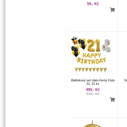
59,- Kč
Balónkový set zlato-černý číslo
Sv
21, 21 ks
499,- Kč
648,- Kč