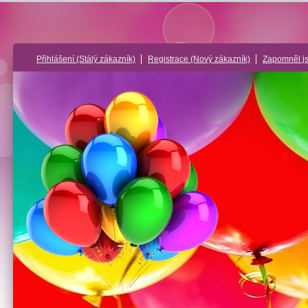
Přihlášení
(Stálý zákazník)
Registrace
(Nový zákazník)
Zapomněl j