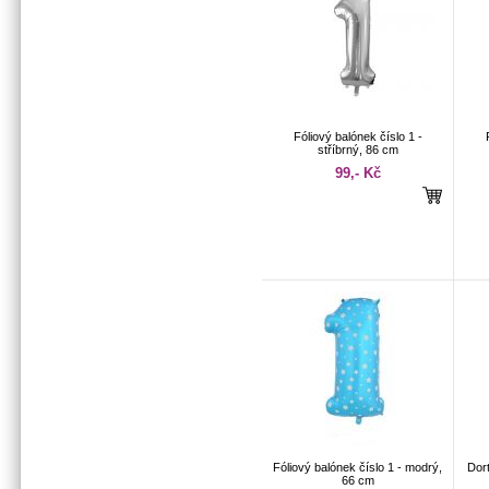
Fóliový balónek číslo 1 -
stříbrný, 86 cm
99,- Kč
Fóliový balónek číslo 1 - modrý,
Dor
66 cm