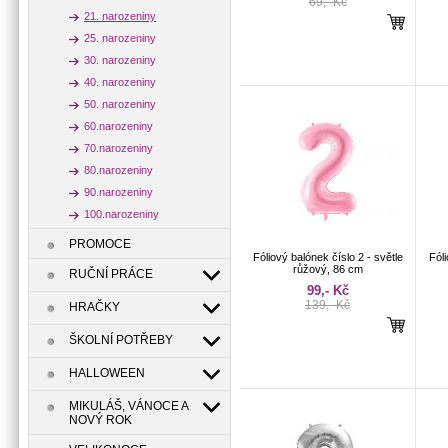
69,- Kč
21. narozeniny
25. narozeniny
30. narozeniny
40. narozeniny
50. narozeniny
60.narozeniny
70.narozeniny
80.narozeniny
90.narozeniny
100.narozeniny
PROMOCE
Fóliový balónek číslo 2 - světle
Fóli
růžový, 86 cm
RUČNÍ PRÁCE
99,- Kč
139,- Kč
HRAČKY
ŠKOLNÍ POTŘEBY
HALLOWEEN
MIKULÁŠ, VÁNOCE A
NOVÝ ROK