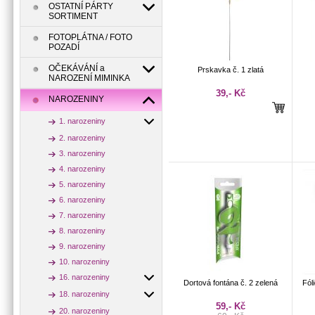
OSTATNÍ PÁRTY
SORTIMENT
FOTOPLÁTNA / FOTO
POZADÍ
OČEKÁVÁNÍ a
Prskavka č. 1 zlatá
NAROZENÍ MIMINKA
39,- Kč
NAROZENINY
1. narozeniny
2. narozeniny
3. narozeniny
4. narozeniny
5. narozeniny
6. narozeniny
7. narozeniny
8. narozeniny
9. narozeniny
10. narozeniny
16. narozeniny
Dortová fontána č. 2 zelená
Fól
18. narozeniny
59,- Kč
20. narozeniny