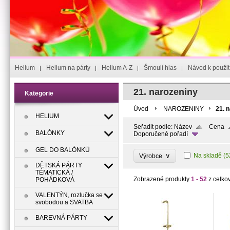
Helium
Helium na párty
Helium A-Z
Šmoulí hlas
Návod k použit
21. narozeniny
Kategorie
Úvod
NAROZENINY
21. 
HELIUM
Seřadit podle:
Název
Cena
BALÓNKY
Doporučené pořadí
GEL DO BALÓNKŮ
∨
Na skladě
(5
Výrobce
DĚTSKÁ PÁRTY
TÉMATICKÁ /
Zobrazené produkty
1 - 52
z celko
POHÁDKOVÁ
VALENTÝN, rozlučka se
svobodou a SVATBA
BAREVNÁ PÁRTY