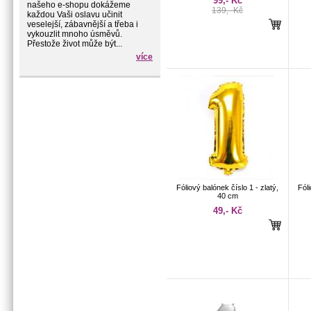
99,- Kč
našeho e-shopu dokážeme
139,- Kč
každou Vaši oslavu učinit
veselejší, zábavnější a třeba i
vykouzlit mnoho úsměvů.
Přestože život může být...
více
Fóliový balónek číslo 1 - zlatý,
Fóli
40 cm
49,- Kč