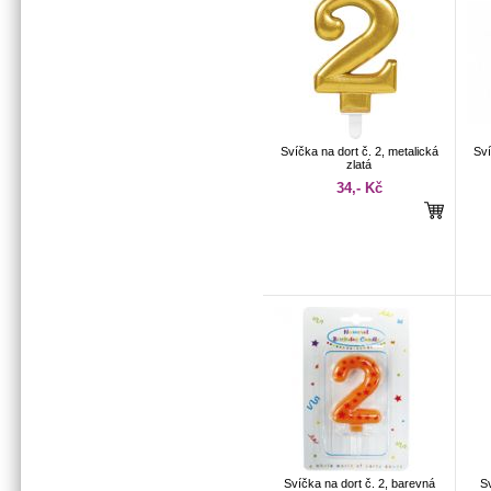
Svíčka na dort č. 2, metalická
Sví
zlatá
34,- Kč
Svíčka na dort č. 2, barevná
Sv