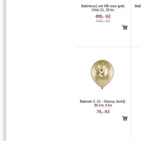
Balónkový set HB rose-gold,
Bal
číslo 21, 25 ks
499,- Kč
648,- Kč
Balonek č. 21 - Glossy, lesklý,
30 cm, 6 ks
79,- Kč