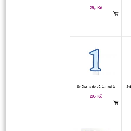
29,- Kč
Svíčka na dort č. 1, modrá
Sví
29,- Kč