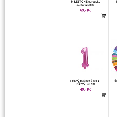
MILESTONE ubrousky
21.narozeniny
69,- Kč
Fóliový balónek číslo 1 -
Fól
růžový, 35 cm
49,- Kč