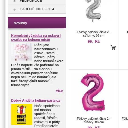
VELIKONOCE
ČARODĚJNICE - 30.4.
Novinky
Fóliový balónek číslo 2 -
Kompletní výzdoba na oslavu i
stříbrný, 86 cm
svatbu na jednom místě
99,- Kč
Plánujete
narozeninovou
oslavu, svatbu,
dětskou párty
nebo firemní akci?
U nás najdete vše potřebné na
jenom místě. Na e-shopu
www.helium-party.cz nabízíme
nejen helium do balónků, ale
také široký výběr balónků,
tématických...
více
Dobrý Anděl a helium-party.cz
Naše společnost
má mnoho
společného s
radostí, štěstím,
Fóliový balónek číslo 2 -
Fóli
oslavami a párty.
růžový, 88 cm
Prostřednictvím