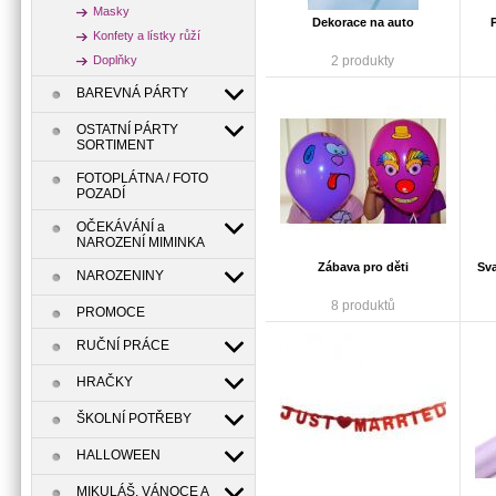
Masky
Dekorace na auto
Konfety a lístky růží
Doplňky
2 produkty
BAREVNÁ PÁRTY
OSTATNÍ PÁRTY
SORTIMENT
FOTOPLÁTNA / FOTO
POZADÍ
OČEKÁVÁNÍ a
NAROZENÍ MIMINKA
Zábava pro děti
Sva
NAROZENINY
8 produktů
PROMOCE
RUČNÍ PRÁCE
HRAČKY
ŠKOLNÍ POTŘEBY
HALLOWEEN
MIKULÁŠ, VÁNOCE A