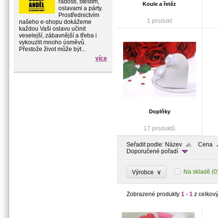
radostí, štěstím,
Koule a řetěz
oslavami a párty.
Prostřednictvím
1 produkt
našeho e-shopu dokážeme
každou Vaši oslavu učinit
veselejší, zábavnější a třeba i
vykouzlit mnoho úsměvů.
Přestože život může být...
více
Doplňky
17 produktů
Seřadit podle:
Název
Cena
Doporučené pořadí
∨
Na skladě
(0
Výrobce
Zobrazené produkty
1 - 1
z celkov