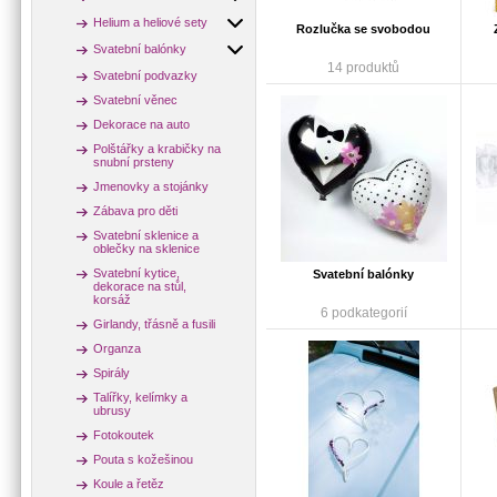
Helium a heliové sety
Rozlučka se svobodou
Svatební balónky
14 produktů
Svatební podvazky
Svatební věnec
Dekorace na auto
Polštářky a krabičky na
snubní prsteny
Jmenovky a stojánky
Zábava pro děti
Svatební sklenice a
oblečky na sklenice
Svatební kytice,
Svatební balónky
dekorace na stůl,
korsáž
6 podkategorií
Girlandy, třásně a fusili
Organza
Spirály
Talířky, kelímky a
ubrusy
Fotokoutek
Pouta s kožešinou
Koule a řetěz