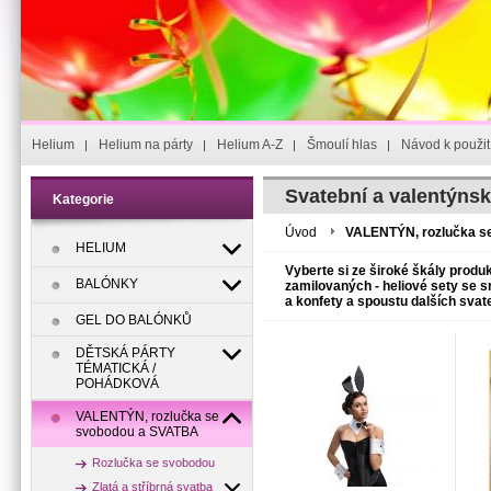
Helium
Helium na párty
Helium A-Z
Šmoulí hlas
Návod k použit
Svatební a valentýnsk
Kategorie
Úvod
VALENTÝN, rozlučka s
HELIUM
Vyberte si ze široké škály produ
BALÓNKY
zamilovaných - heliové sety se s
a konfety a spoustu dalších sva
GEL DO BALÓNKŮ
DĚTSKÁ PÁRTY
TÉMATICKÁ /
POHÁDKOVÁ
VALENTÝN, rozlučka se
svobodou a SVATBA
Rozlučka se svobodou
Zlatá a stříbrná svatba