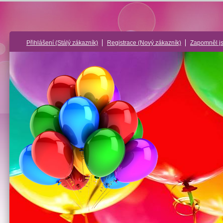
Přihlášení
(Stálý zákazník)
Registrace
(Nový zákazník)
Zapomněl j