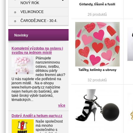
NOVÝ ROK
Girlandy, třásně a fusili
VELIKONOCE
26 produktů
ČARODĚJNICE - 30.4.
Novinky
Kompletní výzdoba na oslavu i
svatbu na jednom místě
Plánujete
narozeninovou
oslavu, svatbu,
Talířky, kelímky a ubrusy
dětskou párty
nebo firemní akci?
U nás najdete vše potřebné na
32 produktů
jenom místě. Na e-shopu
www.helium-party.cz nabízíme
nejen helium do balónků, ale
také široký výběr balónků,
tématických...
více
Dobrý Anděl a helium-party.cz
Naše společnost
má mnoho
společného s