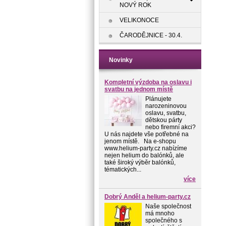
NOVÝ ROK
VELIKONOCE
ČARODĚJNICE - 30.4.
Novinky
Kompletní výzdoba na oslavu i
svatbu na jednom místě
Plánujete
narozeninovou
oslavu, svatbu,
dětskou párty
nebo firemní akci?
U nás najdete vše potřebné na
jenom místě. Na e-shopu
www.helium-party.cz nabízíme
nejen helium do balónků, ale
také široký výběr balónků,
tématických...
více
Dobrý Anděl a helium-party.cz
Naše společnost
má mnoho
společného s