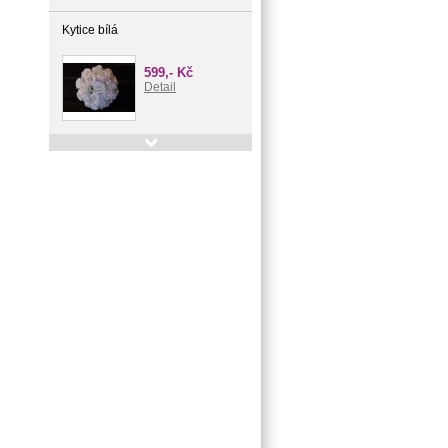
Kytice bílá
599,- Kč
Detail
Foto plátno Neon Happy
Birthday, 150 x 100 cm
299,- Kč
Detail