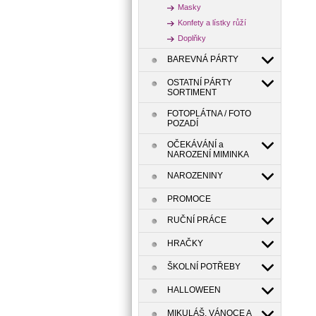
Masky
Konfety a lístky růží
Doplňky
BAREVNÁ PÁRTY
OSTATNÍ PÁRTY
SORTIMENT
FOTOPLÁTNA / FOTO
POZADÍ
OČEKÁVÁNÍ a
NAROZENÍ MIMINKA
NAROZENINY
PROMOCE
RUČNÍ PRÁCE
HRAČKY
ŠKOLNÍ POTŘEBY
HALLOWEEN
MIKULÁŠ, VÁNOCE A