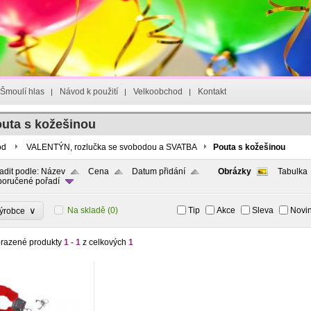
Šmoulí hlas
Návod k použití
Velkoobchod
Kontakt
uta s kožešinou
od
VALENTÝN, rozlučka se svobodou a SVATBA
Pouta s kožešinou
adit podle:
Název
Cena
Datum přidání
Obrázky
Tabulka
oručené pořadí
∨
Na skladě
(0)
Tip
Akce
Sleva
Novi
ýrobce
razené produkty
1 - 1
z celkových
1