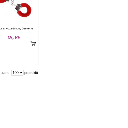
ta s kožešinou, červené
69,- Kč
stranu:
produktů.