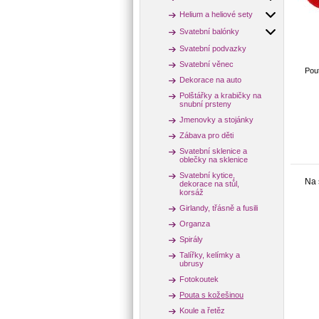
Helium a heliové sety
Svatební balónky
Svatební podvazky
Svatební věnec
Pou
Dekorace na auto
Polštářky a krabičky na
snubní prsteny
Jmenovky a stojánky
Zábava pro děti
Svatební sklenice a
oblečky na sklenice
Svatební kytice,
Na 
dekorace na stůl,
korsáž
Girlandy, třásně a fusili
Organza
Spirály
Talířky, kelímky a
ubrusy
Fotokoutek
Pouta s kožešinou
Koule a řetěz