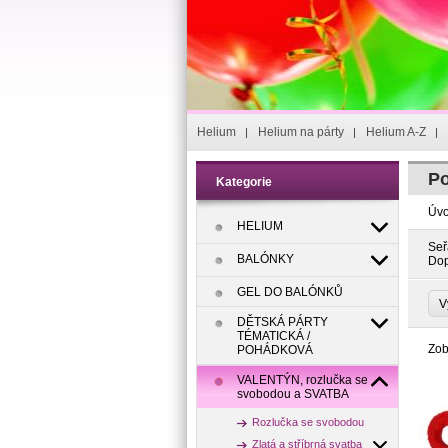
Helium
Helium na párty
Helium A-Z
Po
Kategorie
Úv
HELIUM
Seř
BALÓNKY
Dop
GEL DO BALÓNKŮ
V
DĚTSKÁ PÁRTY
TÉMATICKÁ /
Zob
POHÁDKOVÁ
VALENTÝN, rozlučka se
svobodou a SVATBA
Rozlučka se svobodou
Zlatá a stříbrná svatba