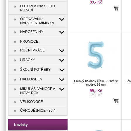
99,- Kč
FOTOPLÁTNA / FOTO
POZADÍ
OČEKÁVÁNÍ a
NAROZENÍ MIMINKA
NAROZENINY
PROMOCE
RUČNÍ PRÁCE
HRAČKY
ŠKOLNÍ POTŘEBY
HALLOWEEN
Fóliový balónek číslo 5 - světle
Fóli
modrý, 86 cm
MIKULÁŠ, VÁNOCE A
99,- Kč
NOVÝ ROK
139,- Kč
VELIKONOCE
ČARODĚJNICE - 30.4.
Novinky