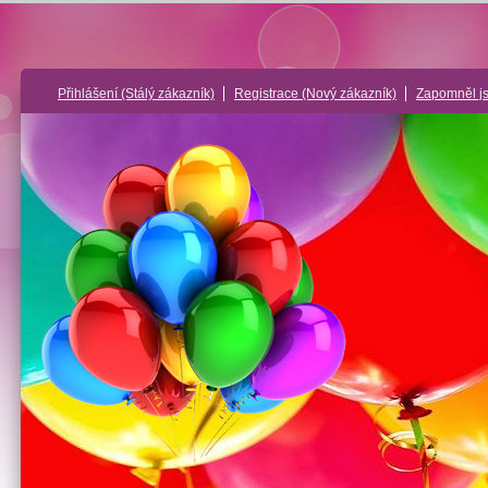
Přihlášení
(Stálý zákazník)
Registrace
(Nový zákazník)
Zapomněl j