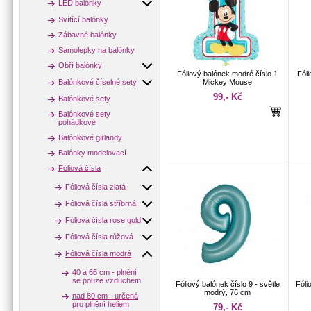
LED balónky
Svítící balónky
Zábavné balónky
Samolepky na balónky
Obří balónky
Fóliový balónek modré číslo 1
Fóli
Balónkové číselné sety
Mickey Mouse
99,- Kč
Balónkové sety
Balónkové sety
pohádkové
Balónkové girlandy
Balónky modelovací
Fóliová čísla
Fóliová čísla zlatá
Fóliová čísla stříbrná
Fóliová čísla rose gold
Fóliová čísla růžová
Fóliová čísla modrá
40 a 66 cm - plnění
se pouze vzduchem
Fóliový balónek číslo 9 - světle
Fóli
modrý, 76 cm
nad 80 cm - určená
pro plnění heliem
79,- Kč