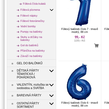
Fóliová čísla kulatá
Fóliová písmena
Fóliové nápisy
Fóliové fotorámečky
Vodní bomby
Fóliový balónek číslo 7 - tmavě
Fóli
Pumpy na balónky
modrý, 88 cm
99,- Kč
Stuhy a držáky na
balonky
139,- Kč
Gel do balónků
Přáníčka na balónky
Závaží na balónky
GEL DO BALÓNKŮ
DĚTSKÁ PÁRTY
TÉMATICKÁ /
POHÁDKOVÁ
VALENTÝN, rozlučka se
svobodou a SVATBA
BAREVNÁ PÁRTY
Fóliový balónek číslo 6 - tmavě
Fóli
OSTATNÍ PÁRTY
modrý, 88 cm
SORTIMENT