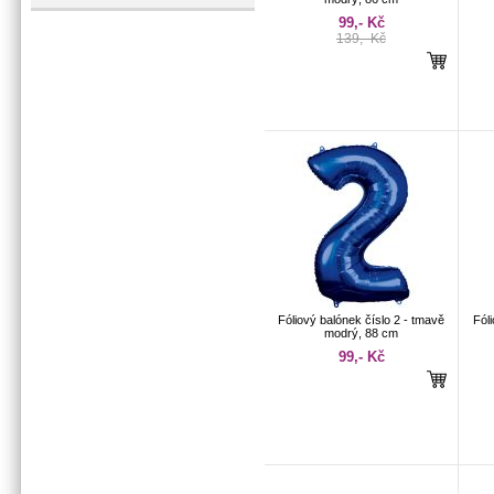
99,- Kč
139,- Kč
Fóliový balónek číslo 2 - tmavě
Fóli
modrý, 88 cm
99,- Kč