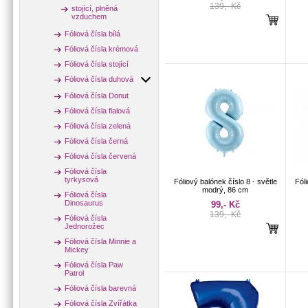
139,- Kč
stojící, plněná
vzduchem
Fóliová čísla bílá
Fóliová čísla krémová
Fóliová čísla stojící
Fóliová čísla duhová
Fóliová čísla Donut
Fóliová čísla fialová
Fóliová čísla zelená
Fóliová čísla černá
Fóliová čísla červená
Fóliová čísla
tyrkysová
Fóliový balónek číslo 8 - světle
Fóli
modrý, 86 cm
Fóliová čísla
Dinosaurus
99,- Kč
139,- Kč
Fóliová čísla
Jednorožec
Fóliová čísla Minnie a
Mickey
Fóliová čísla Paw
Patrol
Fóliová čísla barevná
Fóliová čísla Zvířátka