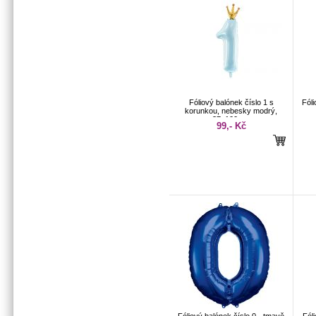
Fóliový balónek číslo 1 s
Fóli
korunkou, nebesky modrý,
37x100 cm
99,- Kč