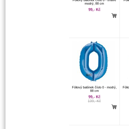
Fóliový balónek číslo 0 - tmavě
Fóli
modrý, 88 cm
99,- Kč
Fóliový balónek číslo 0 - modrý,
Fóli
88 cm
99,- Kč
139,- Kč