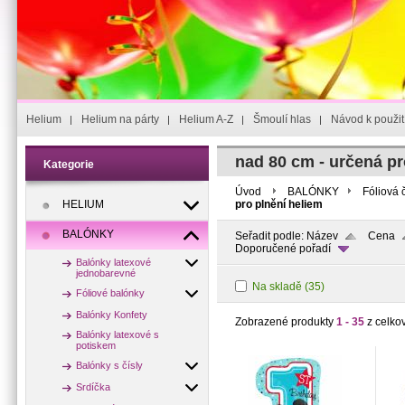
Helium
Helium na párty
Helium A-Z
Šmoulí hlas
Návod k použit
nad 80 cm - určená pr
Kategorie
Úvod
BALÓNKY
Fóliová 
HELIUM
pro plnění heliem
BALÓNKY
Seřadit podle:
Název
Cena
Doporučené pořadí
Balónky latexové
jednobarevné
Na skladě
(35)
Fóliové balónky
Balónky Konfety
Zobrazené produkty
1 - 35
z celko
Balónky latexové s
potiskem
Balónky s čísly
Srdíčka