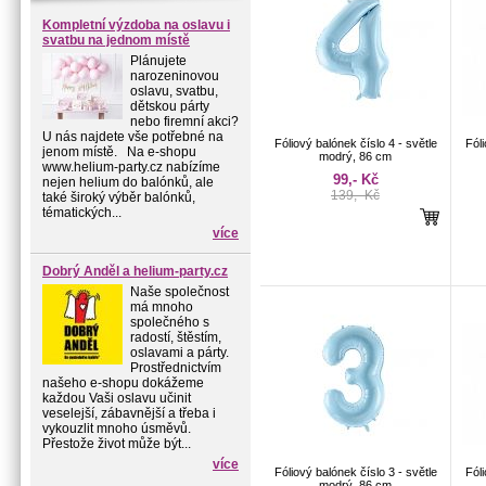
Kompletní výzdoba na oslavu i
svatbu na jednom místě
Plánujete
narozeninovou
oslavu, svatbu,
dětskou párty
nebo firemní akci?
U nás najdete vše potřebné na
Fóliový balónek číslo 4 - světle
Fóli
jenom místě. Na e-shopu
modrý, 86 cm
www.helium-party.cz nabízíme
99,- Kč
nejen helium do balónků, ale
139,- Kč
také široký výběr balónků,
tématických...
více
Dobrý Anděl a helium-party.cz
Naše společnost
má mnoho
společného s
radostí, štěstím,
oslavami a párty.
Prostřednictvím
našeho e-shopu dokážeme
každou Vaši oslavu učinit
veselejší, zábavnější a třeba i
vykouzlit mnoho úsměvů.
Přestože život může být...
více
Fóliový balónek číslo 3 - světle
Fóli
modrý, 86 cm