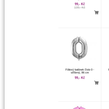
99,- Kč
139,- Kč
Fóliový balónek číslo 0 -
stříbrný, 86 cm
99,- Kč