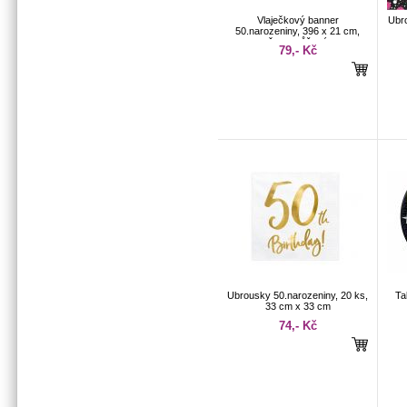
Vlaječkový banner
Ubr
50.narozeniny, 396 x 21 cm,
černo-růžový
79,- Kč
Ubrousky 50.narozeniny, 20 ks,
Ta
33 cm x 33 cm
74,- Kč