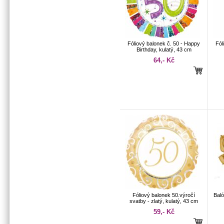
Fóliový balonek č. 50 - Happy
Fól
Birthday, kulatý, 43 cm
64,- Kč
Fóliový balonek 50.výročí
Baló
svatby - zlatý, kulatý, 43 cm
59,- Kč