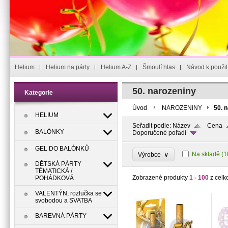
Helium
Helium na párty
Helium A-Z
Šmoulí hlas
Návod k použit
50. narozeniny
Kategorie
Úvod
NAROZENINY
50. 
HELIUM
Seřadit podle:
Název
Cena
BALÓNKY
Doporučené pořadí
GEL DO BALÓNKŮ
∨
Na skladě
(1
Výrobce
DĚTSKÁ PÁRTY
TÉMATICKÁ /
Zobrazené produkty
1 - 100
z celk
POHÁDKOVÁ
VALENTÝN, rozlučka se
svobodou a SVATBA
BAREVNÁ PÁRTY