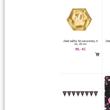
Zlaté talířky 50.narozeniny, 6
Zla
ks, 20 cm
89,- Kč