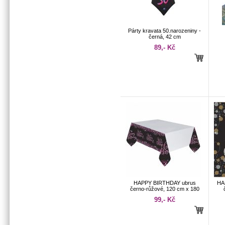
Párty kravata 50.narozeniny -
černá, 42 cm
89,- Kč
HAPPY BIRTHDAY ubrus
HA
černo-růžové, 120 cm x 180
cm
99,- Kč