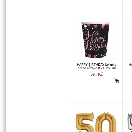
HAPPY BIRTHDAY kelímky
H
černo-růžové 8 ks, 266 ml
59,- Kč