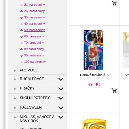
21. narozeniny
25. narozeniny
30. narozeniny
40. narozeniny
50. narozeniny
60.narozeniny
70.narozeniny
80.narozeniny
90.narozeniny
100.narozeniny
PROMOCE
Dortová fontána č. 5
Sto
RUČNÍ PRÁCE
69,- Kč
HRAČKY
ŠKOLNÍ POTŘEBY
HALLOWEEN
MIKULÁŠ, VÁNOCE A
NOVÝ ROK