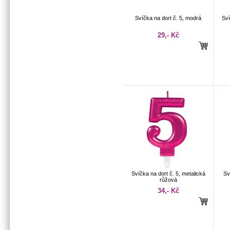
Svíčka na dort č. 5, modrá
Sví
29,- Kč
Svíčka na dort č. 5, metalická
Sv
růžová
34,- Kč