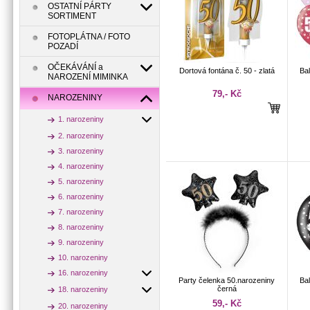
OSTATNÍ PÁRTY
SORTIMENT
FOTOPLÁTNA / FOTO
POZADÍ
OČEKÁVÁNÍ a
Dortová fontána č. 50 - zlatá
Bal
NAROZENÍ MIMINKA
79,- Kč
NAROZENINY
1. narozeniny
2. narozeniny
3. narozeniny
4. narozeniny
5. narozeniny
6. narozeniny
7. narozeniny
8. narozeniny
9. narozeniny
10. narozeniny
16. narozeniny
Party čelenka 50.narozeniny
Bal
černá
18. narozeniny
59,- Kč
20. narozeniny