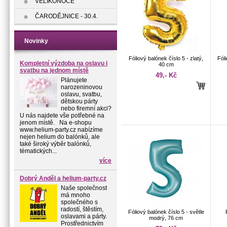
VELIKONOCE
ČARODĚJNICE - 30.4.
Novinky
Fóliový balónek číslo 5 - zlatý,
Fóli
Kompletní výzdoba na oslavu i
40 cm
svatbu na jednom místě
49,- Kč
Plánujete
narozeninovou
oslavu, svatbu,
dětskou párty
nebo firemní akci?
U nás najdete vše potřebné na
jenom místě. Na e-shopu
www.helium-party.cz nabízíme
nejen helium do balónků, ale
také široký výběr balónků,
tématických...
více
Dobrý Anděl a helium-party.cz
Naše společnost
má mnoho
společného s
radostí, štěstím,
Fóliový balónek číslo 5 - světle
oslavami a párty.
modrý, 76 cm
Prostřednictvím