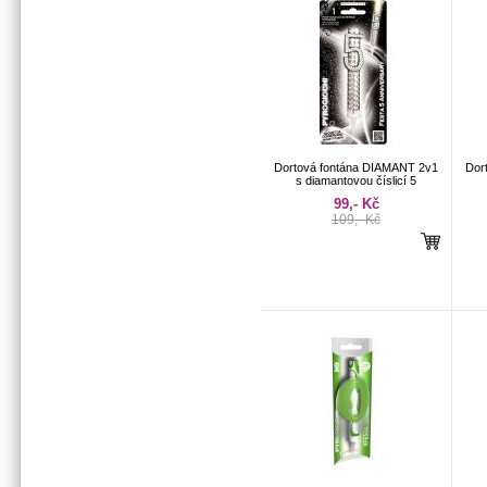
Dortová fontána DIAMANT 2v1
Dor
s diamantovou číslicí 5
99,- Kč
109,- Kč