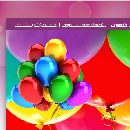
Přihlášení
(Stálý zákazník)
Registrace
(Nový zákazník)
Zapomněl j