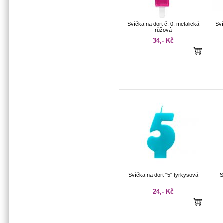
Svíčka na dort č. 0, metalická
Sví
růžová
34,- Kč
Svíčka na dort "5" tyrkysová
S
24,- Kč