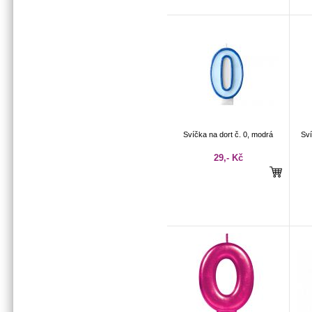
Svíčka na dort č. 0, modrá
Sví
29,- Kč