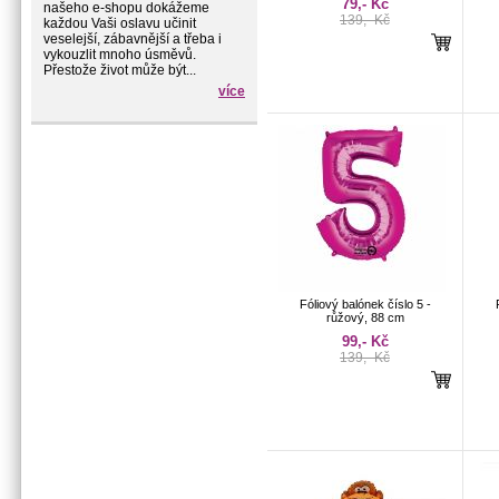
79,- Kč
našeho e-shopu dokážeme
139,- Kč
každou Vaši oslavu učinit
veselejší, zábavnější a třeba i
vykouzlit mnoho úsměvů.
Přestože život může být...
více
Fóliový balónek číslo 5 -
růžový, 88 cm
99,- Kč
139,- Kč