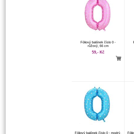
Fóliový balónek číslo 0 -
růžový, 66 cm
59,- Kč
Fóliový balónek číslo 0 - modrý,
Fóli