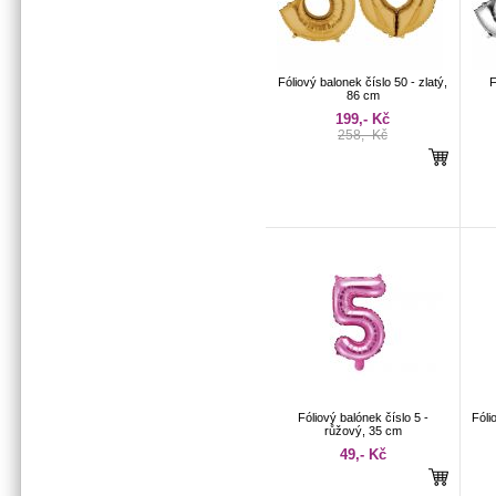
Fóliový balonek číslo 50 - zlatý,
F
86 cm
199,- Kč
258,- Kč
Fóliový balónek číslo 5 -
Fóli
růžový, 35 cm
49,- Kč