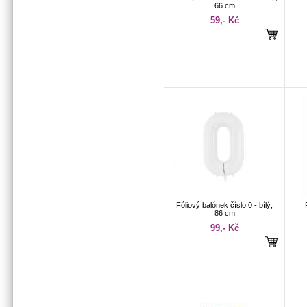
66 cm
59,- Kč
Fóliový balónek číslo 0 - bílý,
86 cm
99,- Kč