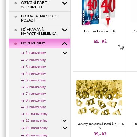
OSTATNÍ PÁRTY
SORTIMENT
FOTOPLÁTNA / FOTO
POZADÍ
OČEKÁVÁNÍ a
Dortová fontána č. 40
Pa
NAROZENÍ MIMINKA
69,- Kč
NAROZENINY
1. narozeniny
2. narozeniny
3. narozeniny
4. narozeniny
5. narozeniny
6. narozeniny
7. narozeniny
8. narozeniny
9. narozeniny
10. narozeniny
16. narozeniny
Konfety metalické zlatá č.40, 15
Do
g
18. narozeniny
39,- Kč
20. narozeniny