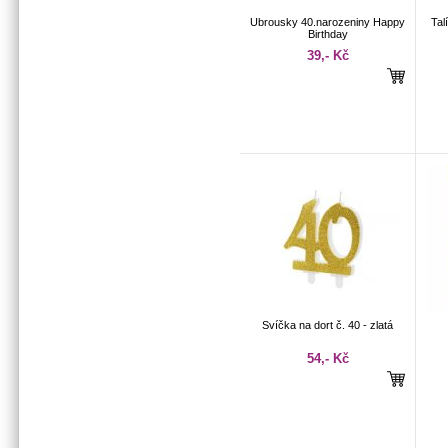
Ubrousky 40.narozeniny Happy
Tal
Birthday
39,- Kč
Svíčka na dort č. 40 - zlatá
54,- Kč