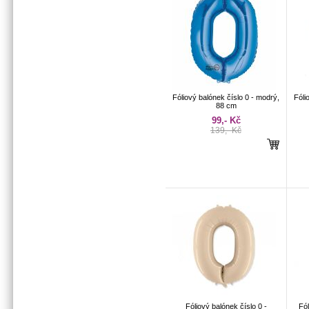
Fóliový balónek číslo 0 - modrý,
Fóli
88 cm
99,- Kč
139,- Kč
Fóliový balónek číslo 0 -
Fól