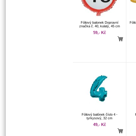
Fóliový balonek Dopravní
Fóli
značka č. 40, kulatý, 45 cm
59,- Kč
Fóliový balónek číslo 4 -
tyrkysový, 32 cm
49,- Kč