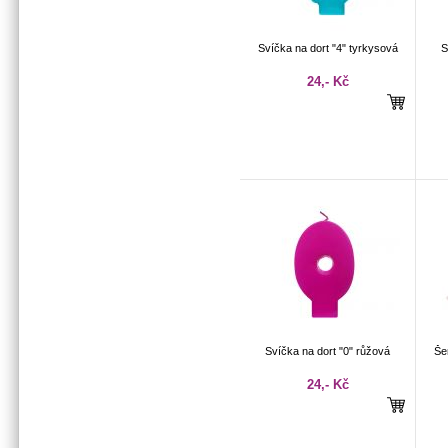
Svíčka na dort "4" tyrkysová
S
24,- Kč
Svíčka na dort "0" růžová
Še
24,- Kč