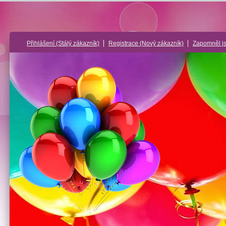
Přihlášení
(Stálý zákazník)
Registrace
(Nový zákazník)
Zapomněl j