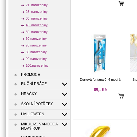
21. narozeniny
25. narozeniny
30. narozeniny
40. narozeniny
50. narozeniny
60.narozeniny
70.narozeniny
80.narozeniny
90.narozeniny
100.narozeniny
PROMOCE
Dortová fontána č. 4 modrá
Sto
RUČNÍ PRÁCE
69,- Kč
HRAČKY
ŠKOLNÍ POTŘEBY
HALLOWEEN
MIKULÁŠ, VÁNOCE A
NOVÝ ROK