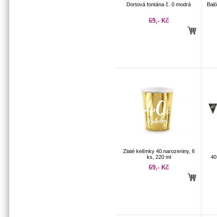
Dortová fontána č. 0 modrá
Baló
69,- Kč
Zlaté kelímky 40.narozeniny, 6
ks, 220 ml
40
69,- Kč