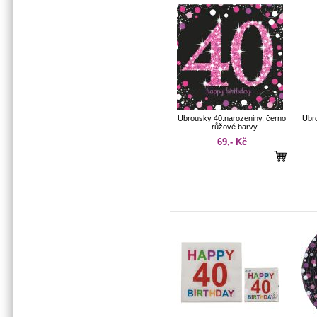
Ubrousky 40.narozeniny, černo
Ubr
- růžové barvy
69,- Kč