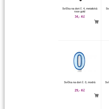
Svíčka na dort č. 4, metalická
Sv
rose gold
34,- Kč
Svíčka na dort č. 0, modrá
Sví
29,- Kč