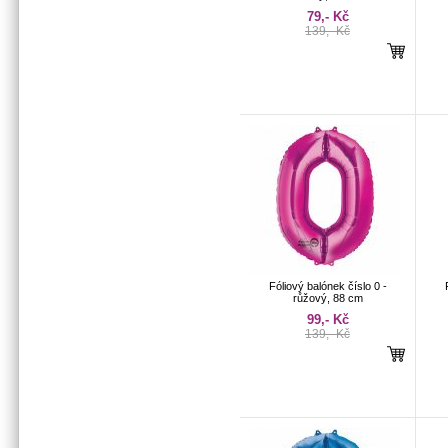
79,- Kč
139,- Kč
Fóliový balónek číslo 0 -
růžový, 88 cm
99,- Kč
139,- Kč