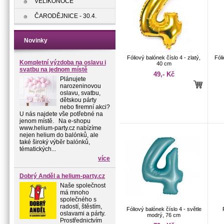
VELIKONOCE
ČARODĚJNICE - 30.4.
Novinky
Fóliový balónek číslo 4 - zlatý,
Fóli
Kompletní výzdoba na oslavu i
40 cm
svatbu na jednom místě
49,- Kč
Plánujete
narozeninovou
oslavu, svatbu,
dětskou párty
nebo firemní akci?
U nás najdete vše potřebné na
jenom místě. Na e-shopu
www.helium-party.cz nabízíme
nejen helium do balónků, ale
také široký výběr balónků,
tématických...
více
Dobrý Anděl a helium-party.cz
Naše společnost
má mnoho
společného s
radostí, štěstím,
Fóliový balónek číslo 4 - světle
oslavami a párty.
modrý, 76 cm
Prostřednictvím