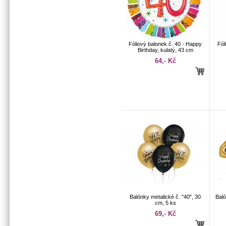
Fóliový balonek č. 40 - Happy
Fól
Birthday, kulatý, 43 cm
64,- Kč
Balónky metalické č. "40", 30
Baló
cm, 5 ks
69,- Kč