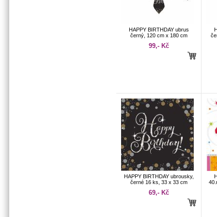
HAPPY BIRTHDAY ubrus
H
černý, 120 cm x 180 cm
če
99,- Kč
HAPPY BIRTHDAY ubrousky,
H
černé 16 ks, 33 x 33 cm
40.
69,- Kč