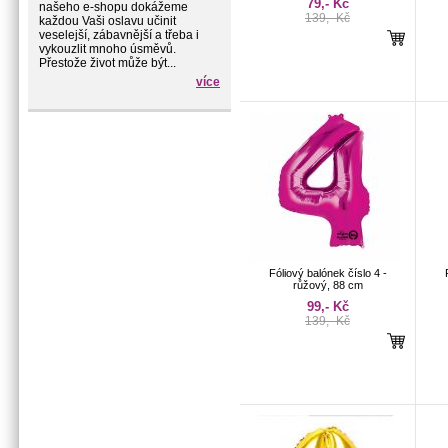
79,- Kč
našeho e-shopu dokážeme
139,- Kč
každou Vaši oslavu učinit
veselejší, zábavnější a třeba i
vykouzlit mnoho úsměvů.
Přestože život může být...
více
Fóliový balónek číslo 4 -
růžový, 88 cm
99,- Kč
139,- Kč