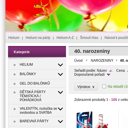
Helium
Helium na párty
Helium A-Z
Šmoulí hlas
Návod k použit
40. narozeniny
Kategorie
Úvod
NAROZENINY
40. 
HELIUM
Seřadit podle:
Název
Cena
BALÓNKY
Doporučené pořadí
GEL DO BALÓNKŮ
∨
Na skladě
(1
Výrobce
DĚTSKÁ PÁRTY
TÉMATICKÁ /
Zobrazené produkty
1 - 100
z celk
POHÁDKOVÁ
VALENTÝN, rozlučka se
svobodou a SVATBA
BAREVNÁ PÁRTY