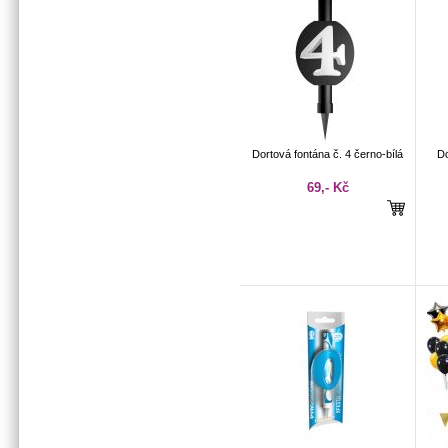
Dortová fontána č. 4 černo-bílá
Do
69,- Kč