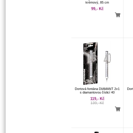
krémový, 85 cm
99,- Kč
Dortová fontána DIAMANT 2v1
Dor
s diamantovou číslicí 40
119,- Kč
139,- Kč