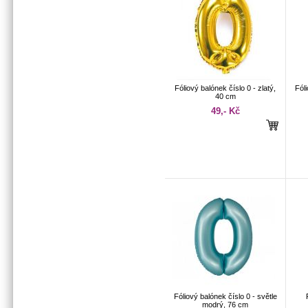
Fóliový balónek číslo 0 - zlatý,
Fóli
40 cm
49,- Kč
Fóliový balónek číslo 0 - světle
modrý, 76 cm