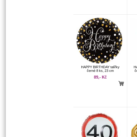
HAPPY BIRTHDAY talířky
H
černé 8 ks, 23 cm
č
89,- Kč