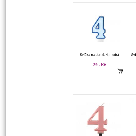
Svíčka na dort č. 4, modrá
Sví
29,- Kč