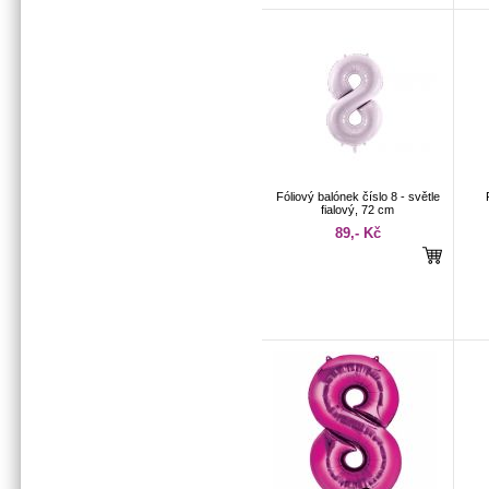
Fóliový balónek číslo 8 - světle
fialový, 72 cm
89,- Kč