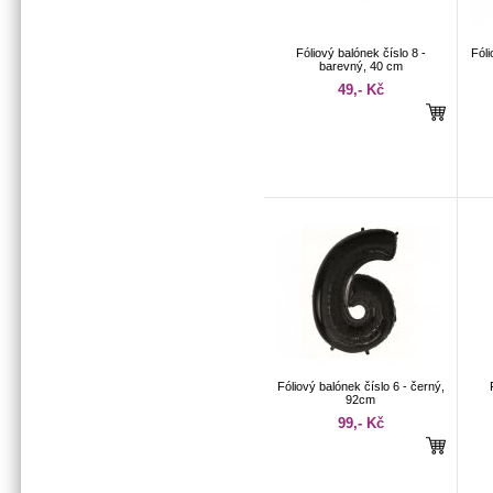
Fóliový balónek číslo 8 -
Fóli
barevný, 40 cm
49,- Kč
Fóliový balónek číslo 6 - černý,
92cm
99,- Kč