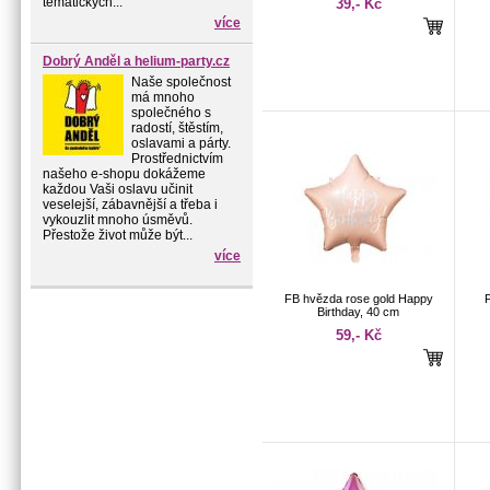
tématických...
39,- Kč
více
Dobrý Anděl a helium-party.cz
Naše společnost
má mnoho
společného s
radostí, štěstím,
oslavami a párty.
Prostřednictvím
našeho e-shopu dokážeme
každou Vaši oslavu učinit
veselejší, zábavnější a třeba i
vykouzlit mnoho úsměvů.
Přestože život může být...
více
FB hvězda rose gold Happy
Birthday, 40 cm
59,- Kč