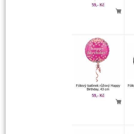
59,- Kč
Fóliový balónek růžový Happy
Fóli
Birthday, 43 cm
59,- Kč