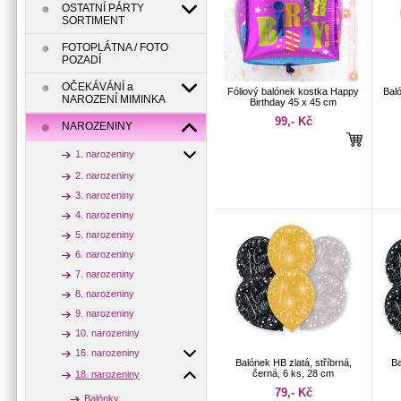
OSTATNÍ PÁRTY
SORTIMENT
FOTOPLÁTNA / FOTO
POZADÍ
OČEKÁVÁNÍ a
Fóliový balónek kostka Happy
Bal
NAROZENÍ MIMINKA
Birthday 45 x 45 cm
99,- Kč
NAROZENINY
1. narozeniny
2. narozeniny
3. narozeniny
4. narozeniny
5. narozeniny
6. narozeniny
7. narozeniny
8. narozeniny
9. narozeniny
10. narozeniny
16. narozeniny
Balónek HB zlatá, stříbrná,
Ba
černá, 6 ks, 28 cm
18. narozeniny
79,- Kč
Balónky