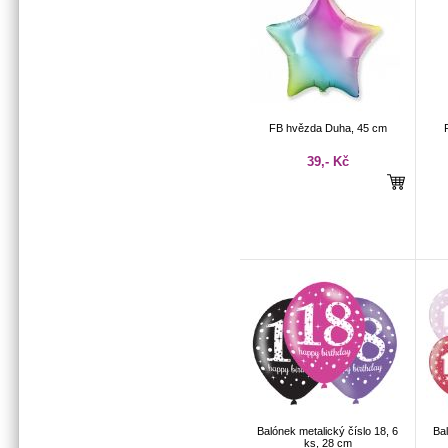
FB hvězda Duha, 45 cm
39,- Kč
Balónek metalický číslo 18, 6
Bal
ks, 28 cm