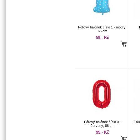
Fóliový balónek číslo 1 - modrý,
66 cm
59,- Kč
Fóliový balónek číslo 0 -
Fóli
červený, 86 cm
99,- Kč