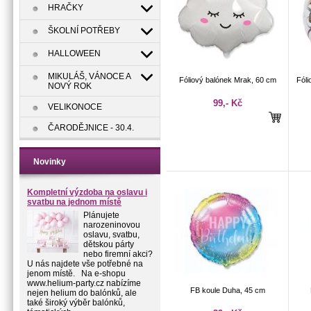
HRAČKY
ŠKOLNÍ POTŘEBY
HALLOWEEN
MIKULÁŠ, VÁNOCE A
Fóliový balónek Mrak, 60 cm
Fóli
NOVÝ ROK
99,- Kč
VELIKONOCE
ČARODĚJNICE - 30.4.
Novinky
Kompletní výzdoba na oslavu i
svatbu na jednom místě
Plánujete
narozeninovou
oslavu, svatbu,
dětskou párty
nebo firemní akci?
U nás najdete vše potřebné na
jenom místě. Na e-shopu
www.helium-party.cz nabízíme
FB koule Duha, 45 cm
nejen helium do balónků, ale
také široký výběr balónků,