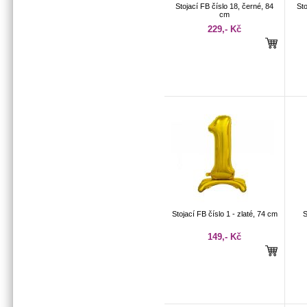
Stojací FB číslo 18, černé, 84
Sto
cm
229,- Kč
Stojací FB číslo 1 - zlaté, 74 cm
S
149,- Kč