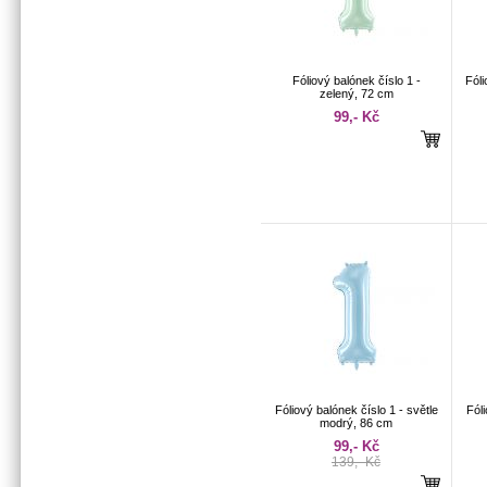
Fóliový balónek číslo 1 -
Fóli
zelený, 72 cm
99,- Kč
Fóliový balónek číslo 1 - světle
Fóli
modrý, 86 cm
99,- Kč
139,- Kč