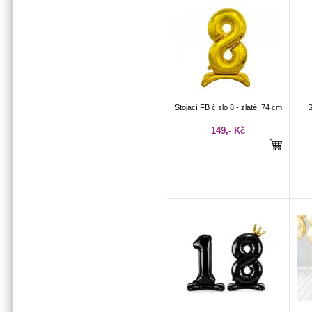
Stojací FB číslo 8 - zlaté, 74 cm
S
149,- Kč