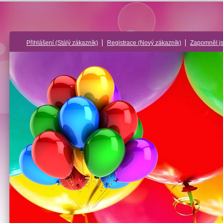
Přihlášení
(Stálý zákazník)
Registrace
(Nový zákazník)
Zapomněl j