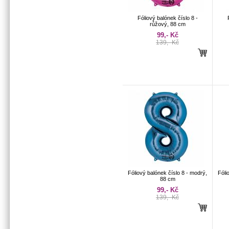
Fóliový balónek číslo 8 -
růžový, 88 cm
99,- Kč
139,- Kč
Fóliový balónek číslo 8 - modrý,
Fóli
88 cm
99,- Kč
139,- Kč