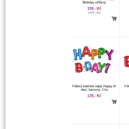
Birthday stříbrný
159,- Kč
199,- Kč
Fóliový balónek nápis Happy B-
Fól
day!, barevný, 2 ks
139,- Kč