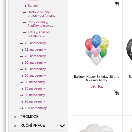
Banner
Dortové svíčky,
prskavky a fontány
Párty čelenky,
čepičky a kravaty
Talířky, kelímky,
ubrousky ...
20. narozeniny
21. narozeniny
25. narozeniny
30. narozeniny
40. narozeniny
50. narozeniny
Balónek Happy Birthday 30 cm,
Ba
6 ks mix barev
60.narozeniny
59,- Kč
70.narozeniny
80.narozeniny
90.narozeniny
100.narozeniny
PROMOCE
RUČNÍ PRÁCE