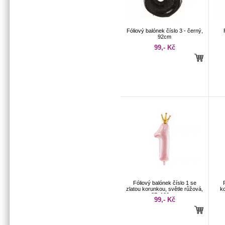
Fóliový balónek číslo 3 - černý,
92cm
99,- Kč
Fóliový balónek číslo 1 se
zlatou korunkou, světle růžová,
k
37x100 cm
99,- Kč