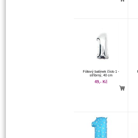
Fóliový balónek číslo 1 -
stříbrný, 40 cm
49,- Kč