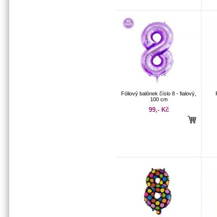
Fóliový balónek číslo 8 - fialový,
100 cm
99,- Kč