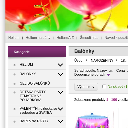
Helium
Helium na párty
Helium A-Z
Šmoulí hlas
Návod k použit
Balónky
Kategorie
Úvod
NAROZENINY
18. 
HELIUM
Seřadit podle:
Název
Cena
BALÓNKY
Doporučené pořadí
GEL DO BALÓNKŮ
∨
Na skladě
(1
Výrobce
DĚTSKÁ PÁRTY
TÉMATICKÁ /
Zobrazené produkty
1 - 100
z celk
POHÁDKOVÁ
VALENTÝN, rozlučka se
svobodou a SVATBA
BAREVNÁ PÁRTY