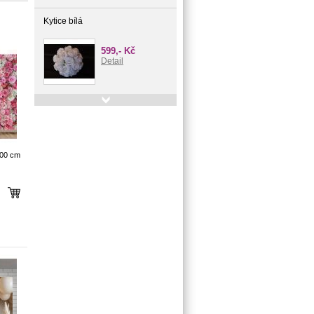
Kytice bílá
599,- Kč
Detail
Helium do balónků BigParty 50
659,- Kč
Detail
100 cm