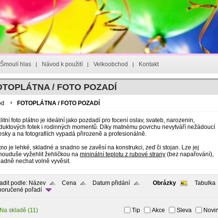
Šmoulí hlas
Návod k použití
Velkoobchod
Kontakt
OTOPLÁTNA / FOTO POZADÍ
od
FOTOPLÁTNA / FOTO POZADÍ
litní foto plátno je ideální jako pozdadí pro focení oslav, svateb, narozenin,
duktových fotek i rodinných momentů. Díky matnému povrchu nevytváří nežádoucí
esky a na fotografiích vypadá přirozeně a profesionálně.
tno je lehké, skladné a snadno se zavěsí na konstrukci, zeď či stojan. Lze jej
nouduše vyžehlit žehličkou na
mininální teplotu z rubové strany
(bez napařování),
padně nechat volně vyvěsit.
adit podle:
Název
Cena
Datum přidání
Obrázky
Tabulka
oručené pořadí
Na skladě
(11)
Tip
Akce
Sleva
Novi