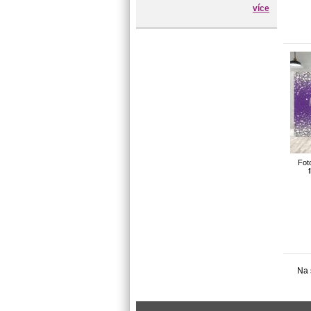
více
Fot
Na 