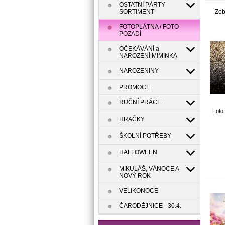
OSTATNÍ PÁRTY
SORTIMENT
Zob
FOTOPLÁTNA / FOTO
POZADÍ
OČEKÁVÁNÍ a
NAROZENÍ MIMINKA
NAROZENINY
PROMOCE
RUČNÍ PRÁCE
Foto 
HRAČKY
ŠKOLNÍ POTŘEBY
HALLOWEEN
MIKULÁŠ, VÁNOCE A
NOVÝ ROK
VELIKONOCE
ČARODĚJNICE - 30.4.