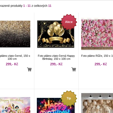
razené produkty
1 - 11
z celkových
11
Akce
plátno zlato-černé, 150 x
Foto plátno zlato-černá Happy
Foto plátno Růže, 150 x 
100 cm
Birthday, 150 x 100 cm
299,- Kč
299,- Kč
299,- Kč
Tip