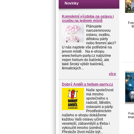
Novinky
Kompletní výzdoba na oslavu i
svatbu na jednom místě
Fot
Plánujete
B
narozeninovou
oslavu, svatbu,
dětskou párty
nebo firemní akci?
U nás najdete vše potřebné na
jenom místě. Na e-shopu
www.helium-party.cz nabízíme
nejen helium do balónků, ale
také široký výběr balónků,
tématických...
více
Dobrý Anděl a helium-party.cz
Naše společnost
má mnoho
společného s
radostí, štěstím,
oslavami a párty.
Prostřednictvím
Fot
našeho e-shopu dokážeme
tma
každou Vaši oslavu učinit
veselejší, zábavnější a třeba i
vykouzlit mnoho úsměvů.
Přestože život může být...