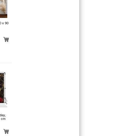
0 x 90
day,
0 cm