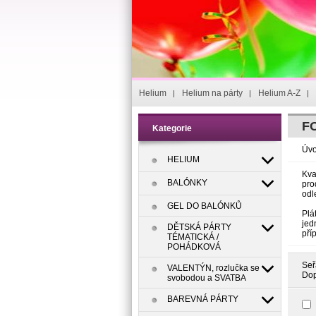
Helium
Helium na párty
Helium A-Z
F
Kategorie
Úv
HELIUM
Kva
BALÓNKY
pro
odl
GEL DO BALÓNKŮ
Plá
jed
DĚTSKÁ PÁRTY
pří
TÉMATICKÁ /
POHÁDKOVÁ
Seř
VALENTÝN, rozlučka se
Dop
svobodou a SVATBA
BAREVNÁ PÁRTY