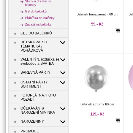
Stuhy a držáky na
balonky
Gel do balónků
Balónek transparentní 60 cm
Ba
Přáníčka na balónky
59,- Kč
Závaží na balónky
GEL DO BALÓNKŮ
DĚTSKÁ PÁRTY
TÉMATICKÁ /
POHÁDKOVÁ
VALENTÝN, rozlučka se
svobodou a SVATBA
BAREVNÁ PÁRTY
OSTATNÍ PÁRTY
SORTIMENT
FOTOPLÁTNA / FOTO
POZADÍ
Balónek stříbrný 60 cm
OČEKÁVÁNÍ a
NAROZENÍ MIMINKA
119,- Kč
NAROZENINY
PROMOCE