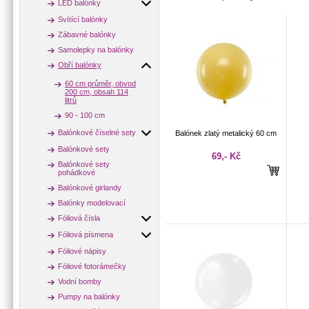
LED balónky
Svítící balónky
Zábavné balónky
Samolepky na balónky
Obří balónky
60 cm průměr, obvod
200 cm, obsah 114
litrů
90 - 100 cm
Balónkové číselné sety
Balónek zlatý metalický 60 cm
Balónkové sety
69,- Kč
Balónkové sety
pohádkové
Balónkové girlandy
Balónky modelovací
Fóliová čísla
Fóliová písmena
Fóliové nápisy
Fóliové fotorámečky
Vodní bomby
Pumpy na balónky