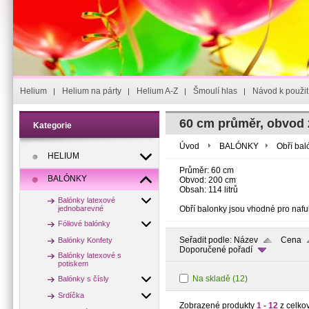
Helium
Helium na párty
Helium A-Z
Šmoulí hlas
Návod k použit
60 cm průměr, obvod 2
Kategorie
Úvod
BALÓNKY
Obří bal
HELIUM
Průměr: 60 cm
BALÓNKY
Obvod: 200 cm
Obsah: 114 litrů
Balónky latexové
jednobarevné
Obří balonky jsou vhodné pro naf
Fóliové balónky
Seřadit podle:
Název
Cena
Balónky Konfety
Doporučené pořadí
Balónky latexové s
potiskem
Na skladě
(12)
Balónky s čísly
Srdíčka
Zobrazené produkty
1 - 12
z celko