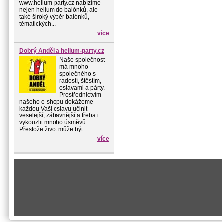
www.helium-party.cz nabízíme
nejen helium do balónků, ale
také široký výběr balónků,
tématických...
více
Dobrý Anděl a helium-party.cz
Naše společnost
má mnoho
společného s
radostí, štěstím,
oslavami a párty.
Prostřednictvím
našeho e-shopu dokážeme
každou Vaši oslavu učinit
veselejší, zábavnější a třeba i
vykouzlit mnoho úsměvů.
Přestože život může být...
více