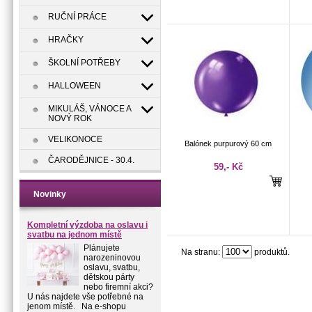
RUČNÍ PRÁCE
HRAČKY
ŠKOLNÍ POTŘEBY
HALLOWEEN
MIKULÁŠ, VÁNOCE A
NOVÝ ROK
VELIKONOCE
Balónek purpurový 60 cm
ČARODĚJNICE - 30.4.
59,- Kč
Novinky
Kompletní výzdoba na oslavu i
svatbu na jednom místě
Plánujete
Na stranu:
produktů.
narozeninovou
oslavu, svatbu,
dětskou párty
nebo firemní akci?
U nás najdete vše potřebné na
jenom místě. Na e-shopu