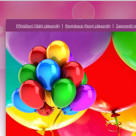
Přihlášení
(Stálý zákazník)
Registrace
(Nový zákazník)
Zapomněl j