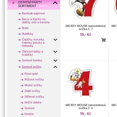
OSTATNÍ PÁRTY
SORTIMENT
Bambule papírové
Barvy a třpytky na
obličej, sklo a kameny
MICKEY MOUSE narozeninová
MIC
Brýle
svíčka č. 7
Bublifuky
59,- Kč
Čepičky, korunky,
čelenky, paruky a
klobouky
Dárkové tašky a
krabičky
Dortové fontány
Dortové svíčky
Rose-gold
Růžové svíčky
Modré svíčky
Zlaté svíčky
Stříbrné svíčky
Noční obloha
MICKEY MOUSE narozeninová
MIC
Duhové
svíčka č. 4
59,- Kč
Kostka