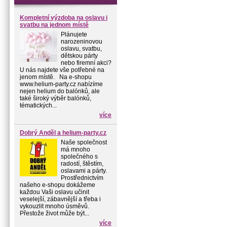
Kompletní výzdoba na oslavu i
svatbu na jednom místě
Plánujete
narozeninovou
oslavu, svatbu,
dětskou párty
nebo firemní akci?
U nás najdete vše potřebné na
jenom místě. Na e-shopu
www.helium-party.cz nabízíme
nejen helium do balónků, ale
také široký výběr balónků,
tématických...
více
Dobrý Anděl a helium-party.cz
Naše společnost
má mnoho
společného s
radostí, štěstím,
oslavami a párty.
Prostřednictvím
našeho e-shopu dokážeme
každou Vaši oslavu učinit
veselejší, zábavnější a třeba i
vykouzlit mnoho úsměvů.
Přestože život může být...
více