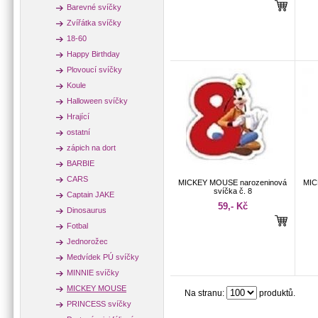
Barevné svíčky
Zvířátka svíčky
18-60
Happy Birthday
Plovoucí svíčky
Koule
Halloween svíčky
Hrající
ostatní
zápich na dort
BARBIE
CARS
MICKEY MOUSE narozeninová
MIC
svíčka č. 8
Captain JAKE
59,- Kč
Dinosaurus
Fotbal
Jednorožec
Medvídek PÚ svíčky
MINNIE svíčky
MICKEY MOUSE
Na stranu:
produktů.
PRINCESS svíčky