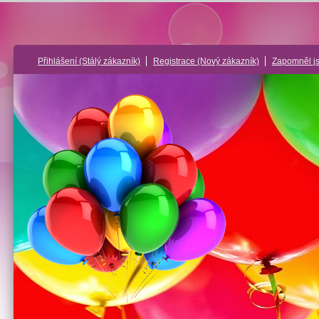
Přihlášení
(Stálý zákazník)
Registrace
(Nový zákazník)
Zapomněl j