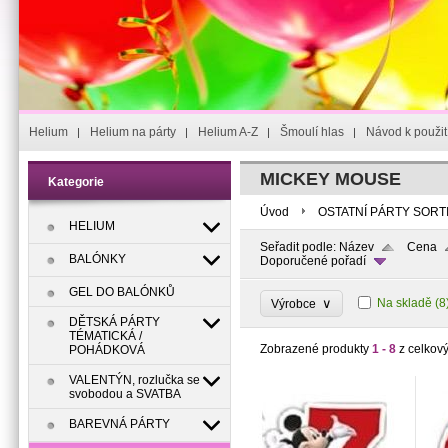
Helium
Helium na párty
Helium A-Z
Šmoulí hlas
Návod k použit
MICKEY MOUSE
Kategorie
Úvod
OSTATNÍ PÁRTY SORT
HELIUM
Seřadit podle:
Název
Cena
BALÓNKY
Doporučené pořadí
GEL DO BALÓNKŮ
∨
Na skladě
(8
Výrobce
DĚTSKÁ PÁRTY
TÉMATICKÁ /
Zobrazené produkty
1 - 8
z celkov
POHÁDKOVÁ
VALENTÝN, rozlučka se
svobodou a SVATBA
BAREVNÁ PÁRTY