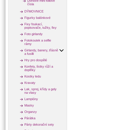
Dortové mini fóliové
čísla
DÝMOVNICE
Figurky balónkové
Fixy foukací,
popisovače, tužky, fixy
Foto girlandy
Fotokoutek a selfie
rámy
Girlandy, banery, třásně
a fusilli
Hry pro dospělé
Konfety, lístky růží a
doplňky
Kostky ledu
Kravaty
Lak, sprej, křídy a gely
na vlasy
Lampióny
Masky
Organzy
Párátka
Párty dekorační sety