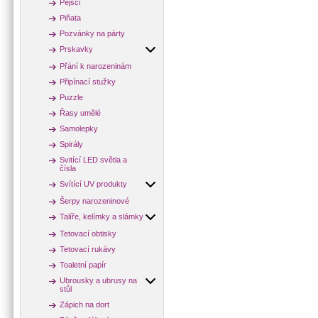
Pejsci
Piňata
Pozvánky na párty
Prskavky
Přání k narozeninám
Připínací stužky
Puzzle
Řasy umělé
Samolepky
Spirály
Svitící LED světla a
čísla
Svítící UV produkty
Šerpy narozeninové
Talíře, kelímky a slámky
Tetovací obtisky
Tetovací rukávy
Toaletní papír
Ubrousky a ubrusy na
stůl
Zápich na dort