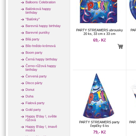
Balloons Celebration
Balónková happy
birthday
"Balónky"
Barevná happy birthday
PARTY STREAMERS ubrousky
PAR
Barevné puntíky
20 ks, 33 cm x 33 cm
Bílá party
69,- Kč
Bílo-hnědo-krémová
Boom party
Černá happy birthday
Černo-růžová happy
birthday
Červená party
Disco párty
Donut
Duha
Fialová party
Gold party
Happy B'day !, světle
růžová
PARTY STREAMERS party
PAR
čepičky 6 ks
Happy B'day !, tmavě
modrá
79,- Kč