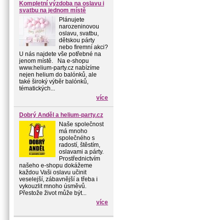
Kompletní výzdoba na oslavu i
svatbu na jednom místě
Plánujete
narozeninovou
oslavu, svatbu,
dětskou párty
nebo firemní akci?
U nás najdete vše potřebné na
jenom místě. Na e-shopu
www.helium-party.cz nabízíme
nejen helium do balónků, ale
také široký výběr balónků,
tématických...
více
Dobrý Anděl a helium-party.cz
Naše společnost
má mnoho
společného s
radostí, štěstím,
oslavami a párty.
Prostřednictvím
našeho e-shopu dokážeme
každou Vaši oslavu učinit
veselejší, zábavnější a třeba i
vykouzlit mnoho úsměvů.
Přestože život může být...
více