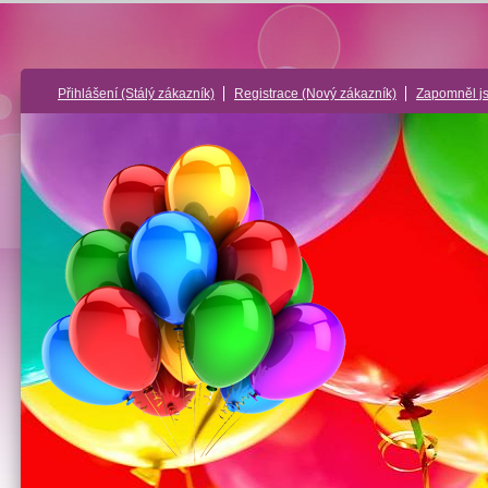
Přihlášení
(Stálý zákazník)
Registrace
(Nový zákazník)
Zapomněl j