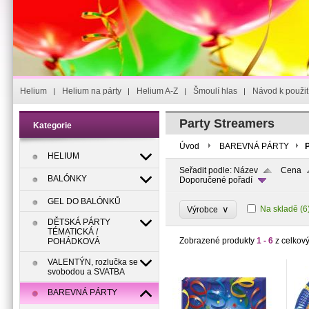
Helium
Helium na párty
Helium A-Z
Šmoulí hlas
Návod k použit
Party Streamers
Kategorie
Úvod
BAREVNÁ PÁRTY
HELIUM
Seřadit podle:
Název
Cena
BALÓNKY
Doporučené pořadí
GEL DO BALÓNKŮ
∨
Na skladě
(6
Výrobce
DĚTSKÁ PÁRTY
TÉMATICKÁ /
Zobrazené produkty
1 - 6
z celkov
POHÁDKOVÁ
VALENTÝN, rozlučka se
svobodou a SVATBA
BAREVNÁ PÁRTY