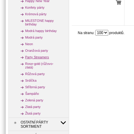
Happy New Year
Konfety párty
Krémová párty
MILESTONE happy
birthday
Modrá happy birthday
Na stranu:
produktů.
Modrá party
Neon
Oranžová party
Party Streamers
Rose-gold (růžovo-
zlatá)
Růžová party
Srdíčka
Stříbrná party
Šampáňo
Zelená party
Zlatá party
Žlutá party
OSTATNÍ PÁRTY
SORTIMENT