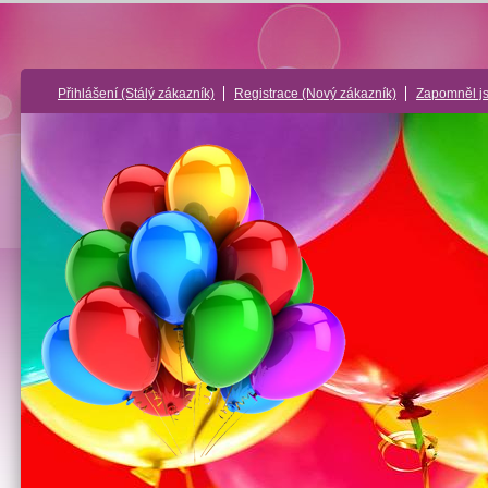
Přihlášení
(Stálý zákazník)
Registrace
(Nový zákazník)
Zapomněl j