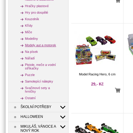
Hračky plastové
Hry pro dospělé
Kouzelník
Křídy
Míče
Modelíny
Modely aut a motorek
Na písek
Nářadí
Pistole, meče a vodní
stříkačky
Model Racing Hero, 6 cm
Puzzle
Samolepící nálepky
29,- Kč
Svačinové sety a
hrníčky
Ostatní
ŠKOLNÍ POTŘEBY
HALLOWEEN
MIKULÁŠ, VÁNOCE A
NOVÝ ROK