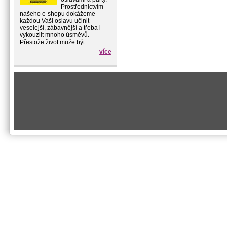
Prostřednictvím
našeho e-shopu dokážeme
každou Vaši oslavu učinit
veselejší, zábavnější a třeba i
vykouzlit mnoho úsměvů.
Přestože život může být...
více