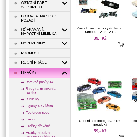
OSTATNÍ PÁRTY
SORTIMENT
FOTOPLÁTNA / FOTO
POZADÍ
Závodní autíčka s vystřelovací
OČEKÁVÁNÍ a
rampou, 12 cm, 2 ks
NAROZENÍ MIMINKA
39,- Kč
NAROZENINY
PROMOCE
RUČNÍ PRÁCE
HRAČKY
Barevné papíry A4
Barvy na malování a
razítka
Bublifuky
Figurky a zvířátka
Fosforové nebe
Hasiči
Osobní automobil, cca 7 cm,
Mo
metalický
Hračky dřevěné
59,- Kč
Hračky kreativní,
naučné a didaktické