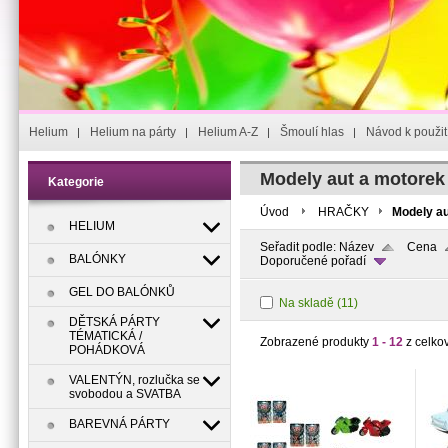
Helium
Helium na párty
Helium A-Z
Šmoulí hlas
Návod k použit
Modely aut a motorek
Kategorie
Úvod
HRAČKY
Modely au
HELIUM
Seřadit podle:
Název
Cena
BALÓNKY
Doporučené pořadí
GEL DO BALÓNKŮ
Na skladě
(11)
DĚTSKÁ PÁRTY
TÉMATICKÁ /
Zobrazené produkty
1 - 12
z celko
POHÁDKOVÁ
VALENTÝN, rozlučka se
svobodou a SVATBA
BAREVNÁ PÁRTY