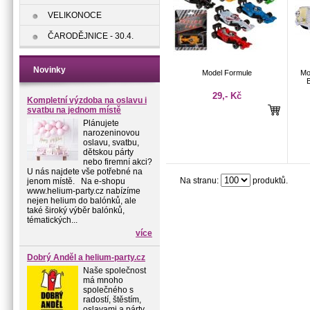
VELIKONOCE
ČARODĚJNICE - 30.4.
Novinky
Model Formule
Mo
29,- Kč
Kompletní výzdoba na oslavu i
svatbu na jednom místě
Plánujete
narozeninovou
oslavu, svatbu,
dětskou párty
nebo firemní akci?
U nás najdete vše potřebné na
Na stranu:
produktů.
jenom místě. Na e-shopu
www.helium-party.cz nabízíme
nejen helium do balónků, ale
také široký výběr balónků,
tématických...
více
Dobrý Anděl a helium-party.cz
Naše společnost
má mnoho
společného s
radostí, štěstím,
oslavami a párty.