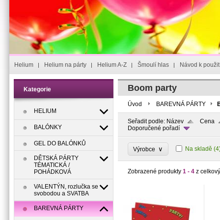
Helium
Helium na párty
Helium A-Z
Šmoulí hlas
Návod k použit
Boom party
Kategorie
Úvod
BAREVNÁ PÁRTY
HELIUM
Seřadit podle:
Název
Cena
BALÓNKY
Doporučené pořadí
GEL DO BALÓNKŮ
∨
Na skladě
(4
Výrobce
DĚTSKÁ PÁRTY
TÉMATICKÁ /
Zobrazené produkty
1 - 4
z celkov
POHÁDKOVÁ
VALENTÝN, rozlučka se
svobodou a SVATBA
BAREVNÁ PÁRTY