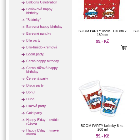
Balloons Celebration
Balónková happy
birthday
"Balónky"
Barevná happy birthday
BOOM PARTY ubrus, 120 cm x
BOO
Barevné puntíky
180 cm
Bílá party
99,- Kč
Bílo-hnědo-krémová
Boom party
Černá happy birthday
Černo-růžová happy
birthday
Červená party
Disco párty
Donut
Duha
Fialová party
Gold party
Happy B'day !, světle
růžová
BOOM PARTY kelímky 8 ks,
200 ml
Happy B'day !, tmavě
modrá
59,- Kč