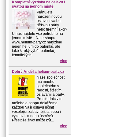
Kompletní výzdoba na oslavu i
svatbu na jednom místě
Plánujete
narozeninovou
oslavu, svatbu,
dětskou párty
nebo firemní akci?
U nás najdete vše potřebné na
jenom místě. Na e-shopu
www.helium-party.cz nabízíme
nejen helium do balónků, ale
také široký výběr balónků,
tématických...
více
Dobrý Anděl a helium-party.cz
Naše společnost
má mnoho
společného s
radostí, štěstím,
oslavami a párty.
Prostřednictvím
našeho e-shopu dokážeme
každou Vaši oslavu učinit
veselejší, zábavnější a třeba i
vykouzlit mnoho úsměvů.
Přestože život může být...
více