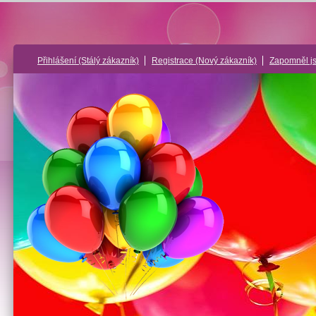
Přihlášení
(Stálý zákazník)
Registrace
(Nový zákazník)
Zapomněl j