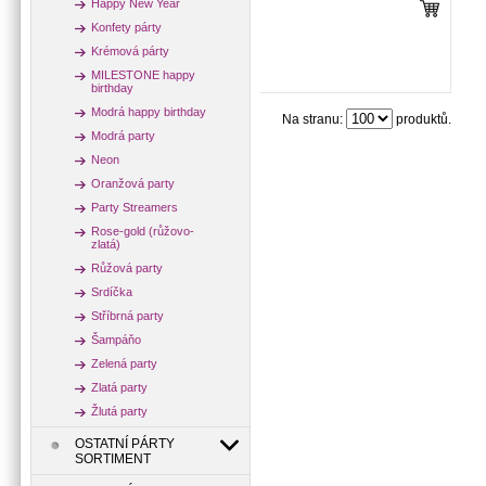
Happy New Year
Konfety párty
Krémová párty
MILESTONE happy
birthday
Modrá happy birthday
Na stranu:
produktů.
Modrá party
Neon
Oranžová party
Party Streamers
Rose-gold (růžovo-
zlatá)
Růžová party
Srdíčka
Stříbrná party
Šampáňo
Zelená party
Zlatá party
Žlutá party
OSTATNÍ PÁRTY
SORTIMENT