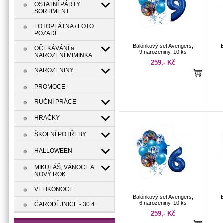
OSTATNÍ PÁRTY
SORTIMENT
FOTOPLÁTNA / FOTO
POZADÍ
Balónkový set Avengers,
OČEKÁVÁNÍ a
9.narozeniny, 10 ks
NAROZENÍ MIMINKA
259,- Kč
NAROZENINY
PROMOCE
RUČNÍ PRÁCE
HRAČKY
ŠKOLNÍ POTŘEBY
HALLOWEEN
MIKULÁŠ, VÁNOCE A
NOVÝ ROK
VELIKONOCE
Balónkový set Avengers,
6.narozeniny, 10 ks
ČARODĚJNICE - 30.4.
259,- Kč