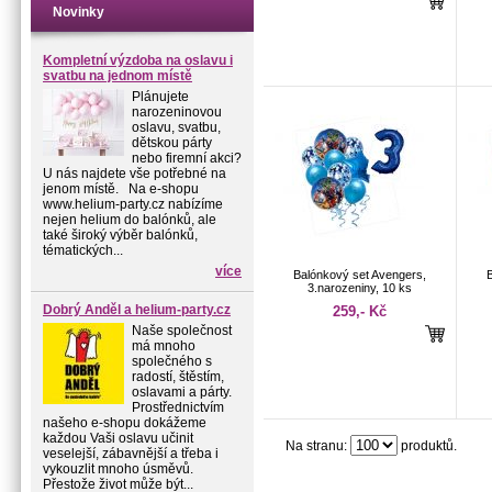
Novinky
Kompletní výzdoba na oslavu i
svatbu na jednom místě
Plánujete
narozeninovou
oslavu, svatbu,
dětskou párty
nebo firemní akci?
U nás najdete vše potřebné na
jenom místě. Na e-shopu
www.helium-party.cz nabízíme
nejen helium do balónků, ale
také široký výběr balónků,
tématických...
více
Balónkový set Avengers,
3.narozeniny, 10 ks
Dobrý Anděl a helium-party.cz
259,- Kč
Naše společnost
má mnoho
společného s
radostí, štěstím,
oslavami a párty.
Prostřednictvím
našeho e-shopu dokážeme
každou Vaši oslavu učinit
Na stranu:
produktů.
veselejší, zábavnější a třeba i
vykouzlit mnoho úsměvů.
Přestože život může být...