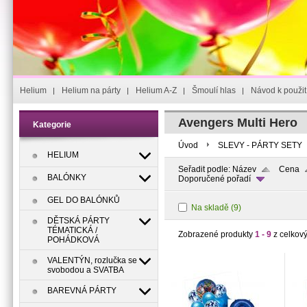
Helium
Helium na párty
Helium A-Z
Šmoulí hlas
Návod k použit
Avengers Multi Hero
Kategorie
Úvod
SLEVY - PÁRTY SETY
HELIUM
Seřadit podle:
Název
Cena
BALÓNKY
Doporučené pořadí
GEL DO BALÓNKŮ
Na skladě
(9)
DĚTSKÁ PÁRTY
TÉMATICKÁ /
Zobrazené produkty
1 - 9
z celkov
POHÁDKOVÁ
VALENTÝN, rozlučka se
svobodou a SVATBA
BAREVNÁ PÁRTY