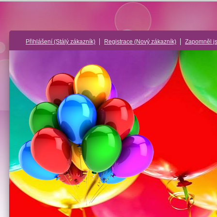
Přihlášení
(Stálý zákazník)
Registrace
(Nový zákazník)
Zapomněl j